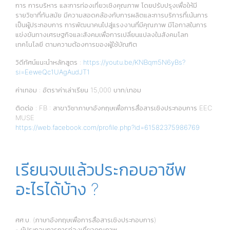
การ การบริหาร และการท่องเที่ยวเชิงคุณภาพ โดยปรับปรุงเพื่อให้มี
รายวิชาที่ทันสมัย มีความสอดคล้องกับการผลิตและการบริการที่เน้นการ
เป็นผู้ประกอบการ การพัฒนาคนไปสู่แรงงานที่มีคุณภาพ มีโอกาสในการ
แข่งขันทางเศรษฐกิจและสังคมเพื่อการเปลี่ยนแปลงในสังคมโลก
เทคโนโลยี ตามความต้องการของผู้ใช้บัณฑิต
วิดีทัศน์แนะนำหลักสูตร :
https://youtu.be/KNBqm5N6yBs?
si=EeweQc1UAgAudJT1
ค่าเทอม : อัตราค่าเล่าเรียน 15,000 บาท/เทอม
ติดต่อ : FB : สาขาวิชาภาษาอังกฤษเพื่อการสื่อสารเชิงประกอบการ EEC
MUSE
https://web.facebook.com/profile.php?id=61582375986769
เรียนจบแล้วประกอบอาชีพ
อะไรได้บ้าง ?
ศศ.บ. (ภาษาอังกฤษเพื่อการสื่อสารเชิงประกอบการ)
- ผู้ประกอบการการท่องเที่ยวคุณภาพ