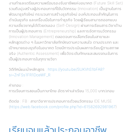
งานทำและเตรียมความพร้อมรองรับอาชีพแห่งอนาคต (Future Skill Set)
รวมถึงมุ่งสร้างผู้ประกอบการที่ใช้นวัตกรรม (Innovation) เป็นฐานในการ
พัฒนาธุรกิจใหม่ กระบวนการสร้างธุรกิจใหม่ องค์ประกอบสำคัญในการ
ดำเนินธุรกิจ และเครื่องมือในการทำธุรกิจ โดยผู้เรียนสามารถออกแบบ
ความเชี่ยวชาญได้ด้วยตนเอง (Self-Design) ผ่านการเรียนสาระวิชาด้าน
การเป็นผู้ประกอบการ (Entrepreneurship) และการจัดการนวัตกรรม
(Innovation Management) ตลอดจนการเลือกเรียนในสาขาและ
หลักสูตรต่าง ๆ ในมหาวิทยาลัยทักษิณตามความสนใจ ตามประเภท และ
เป้าหมายของธุรกิจในอนาคต โดยมีการประเมินผลการเรียนรู้ตามสภาพ
จริง (Authentic Assessment) เพื่อวัดระดับทักษะและสมรรถนะในการ
เป็นผู้ประกอบการในทุกรายวิชา
วิดีทัศน์แนะนำหลักสูตร :
https://youtu.be/SUKVhS1bFA8?
si=ZnFSs1FR1DceWF_R
ค่าเทอม :
การเรียนการสอนเป็นภาษาไทย อัตราค่าเล่าเรียน 15,000 บาท/เทอม
ติดต่อ : FB : สาขาวิชาการประกอบการด้วยนวัตกรรม IDE MUSE
(
https://web.facebook.com/profile.php?id=61582692981967
)
เรียนจบแล้วประกอบอาชีพ