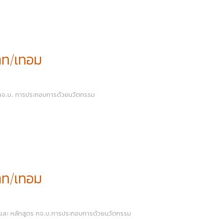
าท/เทอม
ร กจ.บ. การประกอบการด้วยนวัตกรรม
าท/เทอม
์) และ หลักสูตร กจ.บ.การประกอบการด้วยนวัตกรรม