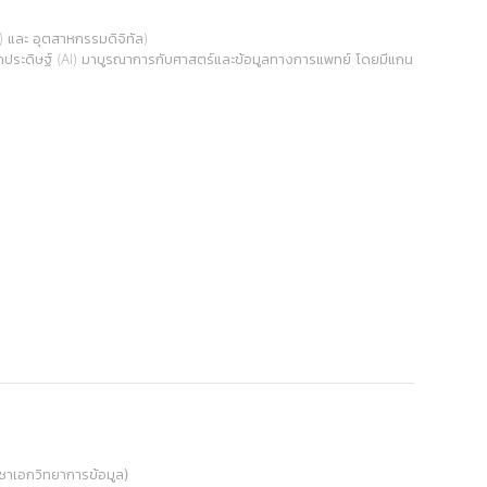
และ อุตสาหกรรมดิจิทัล)
าประดิษฐ์ (AI) มาบูรณาการกับศาสตร์และข้อมูลทางการแพทย์ โดยมีแกน
ชาเอกวิทยาการข้อมูล)