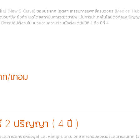
ายใหม่ (New S-Curve) ของประเทศ (อุตสาหกรรมการแพทย์ครบวงจร (Medical Hub) 
ิวิชาชีพ ซึ่งกำหนดโดยสถาบันคุณวุฒิวิชาชีพ เน้นการนำเทคโนโลยีดิจิทัลและปัญญ
ีการปฏิบัติงานในหน่วยงานความร่วมมือตั้งแต่ชั้นปีที่ 1 ถึง ปีที่ 4
าท/เทอม
 2 ปริญญา ( 4 ปี )
รและการวิเคราะห์ข้อมูล) และ หลักสูตร วท.บ.วิทยาการคอมพิวเตอร์และสารสนเทศ (วิ