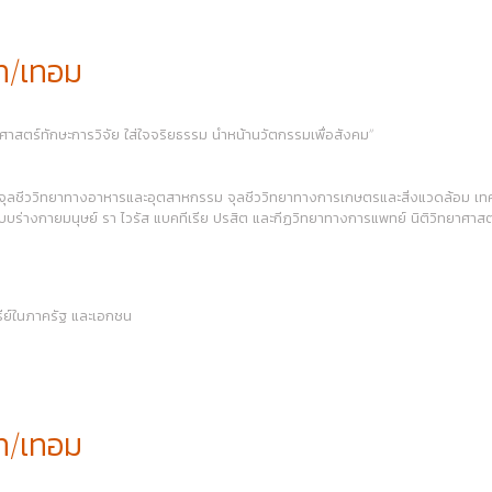
ท/เทอม
านศาสตร์ทักษะการวิจัย ใส่ใจจริยธรรม นำหน้านวัตกรรมเพื่อสังคม”
์ จุลชีววิทยาทางอาหารและอุตสาหกรรม จุลชีววิทยาทางการเกษตรและสิ่งแวดล้อม เทค
บบร่างกายมนุษย์ รา ไวรัส แบคทีเรีย ปรสิต และกีฏวิทยาทางการแพทย์ นิติวิทยาศ
ทรีย์ในภาครัฐ และเอกชน
ท/เทอม