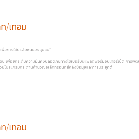
าท/เทอม
เพื่อการใช้ประโยชน์ของชุมชน”
คชัน เพื่อยกระดับความมั่นคงปลอดภัยทางไซเบอร์บนแพลตฟอร์มอินเทอร์เน็ต การพ
ด้วยโปรแกรมกระดานคำนวณอิเล็กทรอนิกส์คลังข้อมูลและการประยุกต์
าท/เทอม