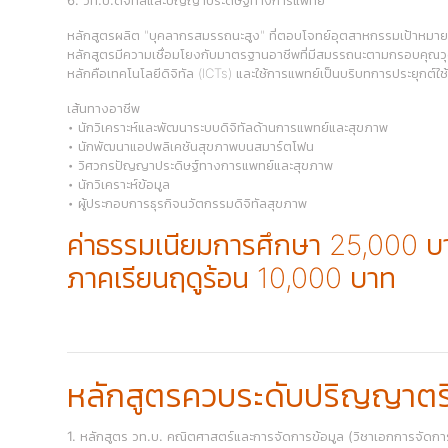
หลักสูตรผลิต "บุคลากรสมรรถนะสูง" ที่ตอบโจทย์อุตสาหกรรมเป้าหม
หลักสูตรมีความเชื่อมโยงกับมาตรฐานอาชีพที่มีสมรรถนะตามกรอบคุณวุฒ
หลักคือเทคโนโลยีดิจิทัล (ICTs) และใช้การแพทย์เป็นบริบทการประยุกต์ใช้ ม
เส้นทางอาชีพ
• นักวิเคราะห์และพัฒนาระบบดิจิทัลด้านการแพทย์และสุขภาพ
• นักพัฒนาแอปพลิเคชันสุขภาพบนสมาร์ตโฟน
• วิศวกรปัญญาประดิษฐ์ทางการแพทย์และสุขภาพ
• นักวิเคราะห์ข้อมูล
• ผู้ประกอบการธุรกิจนวัตกรรมดิจิทัลสุขภาพ
ค่าธรรมเนียมการศึกษา 25,000 บ
ภาคเรียนฤดูร้อน 10,000 บาท
หลักสูตรควบระดับปริญญาตรี
1. หลักสูตร วท.บ. คณิตศาสตร์และการจัดการข้อมูล (วิชาเอกการจัดกา