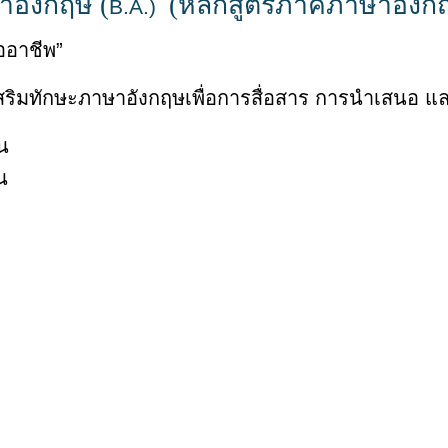
าอังกฤษ (
(หลักสูตรภาคภาษาอังก
B.A.)
ืออาชีพ”
เสริมทักษะภาษาอังกฤษเพื่อการสื่อสาร การนำเสนอ 
น
น