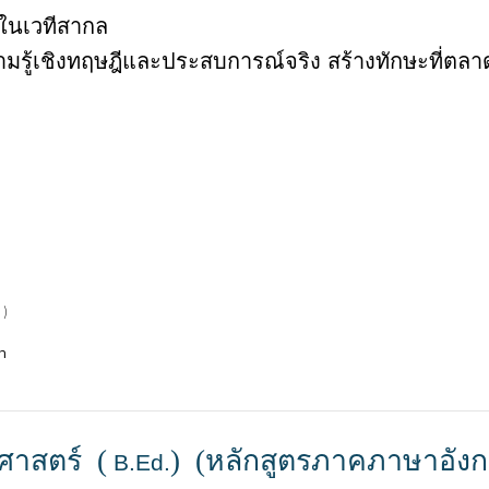
จในเวทีสากล
วามรู้เชิงทฤษฎีและประสบการณ์จริง สร้างทักษะที่ต
 )
ท
ศาสตร์ (
) (หลักสูตรภาคภาษาอัง
B.Ed.