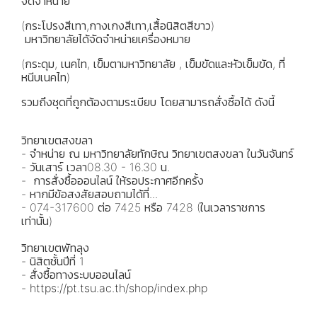
จัดจำหน่าย
(กระโปรงสีเทา,กางเกงสีเทา,เสื้อนิสิตสีขาว)
มหาวิทยาลัยได้จัดจำหน่ายเครื่องหมาย
(กระดุม, เนคไท, เข็มตามหาวิทยาลัย , เข็มขัดและหัวเข็มขัด, ที่
หนีบเนคไท)
รวมถึงชุดที่ถูกต้องตามระเบียบ โดยสามารถสั่งซื้อได้ ดังนี้
วิทยาเขตสงขลา
- จำหน่าย ณ มหาวิทยาลัยทักษิณ วิทยาเขตสงขลา ในวันจันทร์
- วันเสาร์ เวลา08.30 - 16.30 น.
- การสั่งซื้อออนไลน์ ให้รอประกาศอีกครั้ง
- หากมีข้อสงสัยสอบถามได้ที่...
- 074-317600 ต่อ 7425 หรือ 7428 (ในเวลาราชการ
เท่านั้น)
วิทยาเขตพัทลุง
- นิสิตชั้นปีที่ 1
- สั่งซื้อทางระบบออนไลน์
-
https://pt.tsu.ac.th/shop/index.php